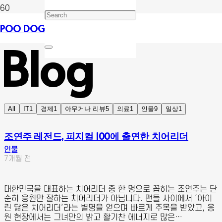
POO DOG
Blog
All
IT
1
경제
1
아무거나 리뷰
5
의료
1
인물
9
일상
1
조연주 레전드, 피지컬 100에 출연한 치어리더
인물
7개월 전
대한민국을 대표하는 치어리더 중 한 명으로 꼽히는 조연주는 단
순히 응원만 잘하는 치어리더가 아닙니다. 팬들 사이에서 ‘아이
린 닮은 치어리더’라는 별명을 얻으며 빠르게 주목을 받았고, 응
원 현장에서는 그녀만의 밝고 활기찬 에너지로 많은…