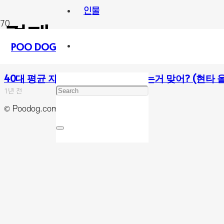
인물
경제
POO DOG
40대 평균 자산, 나 진짜 잘 살고 있는거 맞어? (현타
1년 전
© Poodog.com